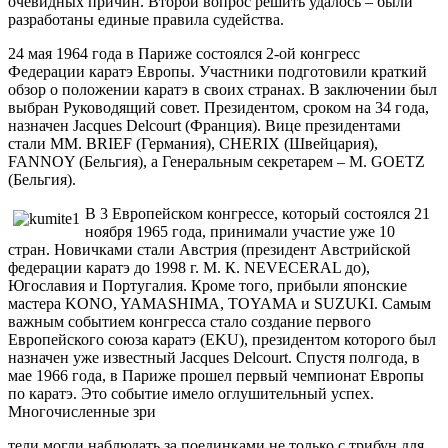
очевидных причин. Второй вопрос решить удалось – были
разработаны единые правила судейства.
24 мая 1964 года в Париже состоялся 2-ой конгресс
Федерации каратэ Европы. Участники подготовили краткий
обзор о положении каратэ в своих странах. В заключении был
выбран Руководящий совет. Президентом, сроком на 34 года,
назначен Jacques Delcourt (Франция). Вице президентами
стали MM. BRIEF (Германия), CHERIX (Швейцария),
FANNOY (Бельгия), а Генеральным секретарем – M. GOETZ
(Бельгия).
В 3 Европейском конгрессе, который состоялся 21
ноября 1965 года, принимали участие уже 10
стран. Новичками стали Австрия (президент Австрийской
федерации каратэ до 1998 г. М. К. NEVECERAL до),
Югославия и Португалия. Кроме того, прибыли японские
мастера KONO, YAMASHIMA, TOYAMA и SUZUKI. Самым
важным событием конгресса стало создание первого
Европейского союза каратэ (EKU), президентом которого был
назначен уже известный Jacques Delcourt. Спустя полгода, в
мае 1966 года, в Париже прошел первый чемпионат Европы
по каратэ. Это событие имело оглушительный успех.
Многочисленные зри
тели могли наблюдать за поединками не только с трибун для