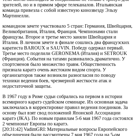
зрителей, но и в прямом эфире телеканалов. Итальянская
команда привезла с собой известную кинозвезду Эльзу
Мартинелли.
командном зачете участвовало 5 стран: Германия, Швейцария,
Великобритания, Италия, Франция. Чемпионами стали
французы. Второе и третье место заняли Швейцария и
Италия. В личном зачете в финале сошлись два французских
каратиста BAROUX и SAUVIN. Победу одержал первый.
Третье место поделили GERONEMA (Италия) и SETROUK
(Франция). События на татами развивались драматично. У
спортсменов было множество травм. Общественность
признала каратэ очень жестоким видом спорта. У
организаторов также возникли разногласия по поводу
техники ведения боев, чрезмерной жесткости атак и
недостаточной защиты.
В 1967 году в Риме судьи собрались на первом в истории
всемирного каратэ судейском семинаре. Их основная задача
заключалась в корректировке правил ведения поединков. За
основу был взят свод положений Японской Ассоциации
каратэ (JKA). По новым правилам 5-6 мая 1967 года состоялся
2 чемпионат Европы по каратэ.
[20:31:42] VadimGRI: Материальные вопросы Европейского
объединения были рассмотрены 7 мая 1967 года на 5-ом