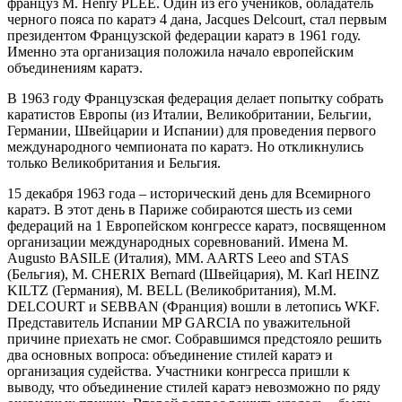
француз M. Henry PLEE. Один из его учеников, обладатель
черного пояса по каратэ 4 дана, Jacques Delcourt, стал первым
президентом Французской федерации каратэ в 1961 году.
Именно эта организация положила начало европейским
объединениям каратэ.
В 1963 году Французская федерация делает попытку собрать
каратистов Европы (из Италии, Великобритании, Бельгии,
Германии, Швейцарии и Испании) для проведения первого
международного чемпионата по каратэ. Но откликнулись
только Великобритания и Бельгия.
15 декабря 1963 года – исторический день для Всемирного
каратэ. В этот день в Париже собираются шесть из семи
федераций на 1 Европейском конгрессе каратэ, посвященном
организации международных соревнований. Имена M.
Augusto BASILE (Италия), MM. AARTS Leeo and STAS
(Бельгия), M. CHERIX Bernard (Швейцария), M. Karl HEINZ
KILTZ (Германия), M. BELL (Великобритания), M.M.
DELCOURT и SEBBAN (Франция) вошли в летопись WKF.
Представитель Испании MP GARCIA по уважительной
причине приехать не смог. Собравшимся предстояло решить
два основных вопроса: объединение стилей каратэ и
организация судейства. Участники конгресса пришли к
выводу, что объединение стилей каратэ невозможно по ряду