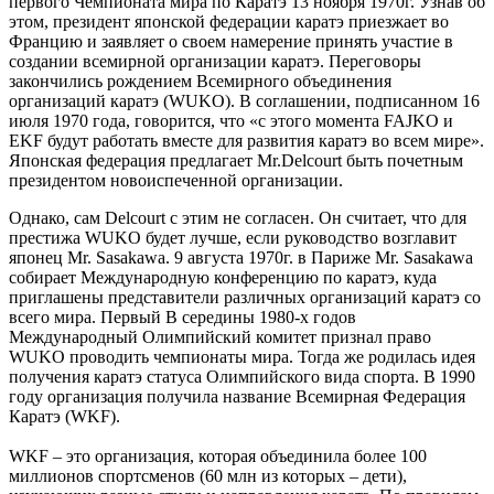
первого Чемпионата мира по Каратэ 13 ноября 1970г. Узнав об
этом, президент японской федерации каратэ приезжает во
Францию и заявляет о своем намерение принять участие в
создании всемирной организации каратэ. Переговоры
закончились рождением Всемирного объединения
организаций каратэ (WUKO). В соглашении, подписанном 16
июля 1970 года, говорится, что «с этого момента FAJKO и
EKF будут работать вместе для развития каратэ во всем мире».
Японская федерация предлагает Mr.Delcourt быть почетным
президентом новоиспеченной организации.
Однако, сам Delcourt с этим не согласен. Он считает, что для
престижа WUKO будет лучше, если руководство возглавит
японец Mr. Sasakawa. 9 августа 1970г. в Париже Mr. Sasakawa
собирает Международную конференцию по каратэ, куда
приглашены представители различных организаций каратэ со
всего мира. Первый В середины 1980-х годов
Международный Олимпийский комитет признал право
WUKO проводить чемпионаты мира. Тогда же родилась идея
получения каратэ статуса Олимпийского вида спорта. В 1990
году организация получила название Всемирная Федерация
Каратэ (WKF).
WKF – это организация, которая объединила более 100
миллионов спортсменов (60 млн из которых – дети),