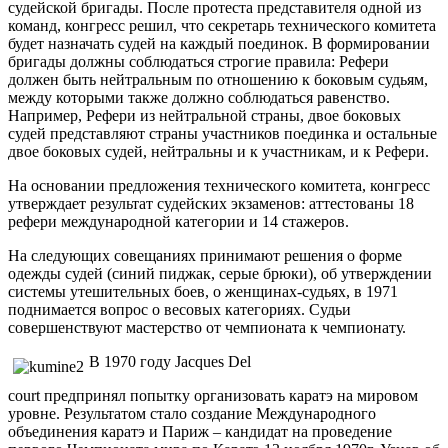
судейской бригады. После протеста представителя одной из
команд, конгресс решил, что секретарь технического комитета
будет назначать судей на каждый поединок. В формировании
бригады должны соблюдаться строгие правила: Рефери
должен быть нейтральным по отношению к боковым судьям,
между которыми также должно соблюдаться равенство.
Например, Рефери из нейтральной страны, двое боковых
судей представляют страны участников поединка и остальные
двое боковых судей, нейтральны и к участникам, и к Рефери.
На основании предложения технического комитета, конгресс
утверждает результат судейских экзаменов: аттестованы 18
рефери международной категории и 14 стажеров.
На следующих совещаниях принимают решения о форме
одежды судей (синий пиджак, серые брюки), об утверждении
системы утешительных боев, о женщинах-судьях, в 1971
поднимается вопрос о весовых категориях. Судьи
совершенствуют мастерство от чемпионата к чемпионату.
В 1970 году Jacques Del
court предпринял попытку организовать каратэ на мировом
уровне. Результатом стало создание Международного
объединения каратэ и Париж – кандидат на проведение