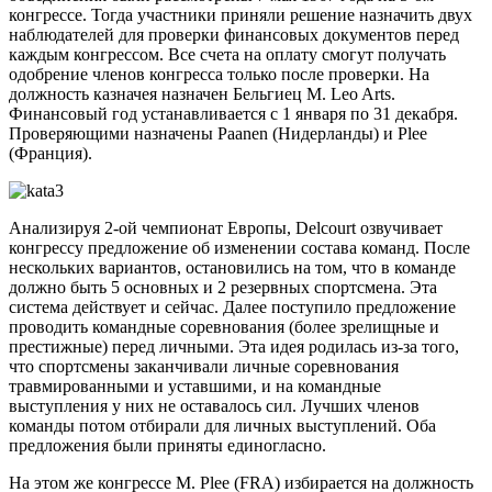
конгрессе. Тогда участники приняли решение назначить двух
наблюдателей для проверки финансовых документов перед
каждым конгрессом. Все счета на оплату смогут получать
одобрение членов конгресса только после проверки. На
должность казначея назначен Бельгиец M. Leo Arts.
Финансовый год устанавливается с 1 января по 31 декабря.
Проверяющими назначены Paanen (Нидерланды) и Plee
(Франция).
Анализируя 2-ой чемпионат Европы, Delcourt озвучивает
конгрессу предложение об изменении состава команд. После
нескольких вариантов, остановились на том, что в команде
должно быть 5 основных и 2 резервных спортсмена. Эта
система действует и сейчас. Далее поступило предложение
проводить командные соревнования (более зрелищные и
престижные) перед личными. Эта идея родилась из-за того,
что спортсмены заканчивали личные соревнования
травмированными и уставшими, и на командные
выступления у них не оставалось сил. Лучших членов
команды потом отбирали для личных выступлений. Оба
предложения были приняты единогласно.
На этом же конгрессе М. Plee (FRA) избирается на должность