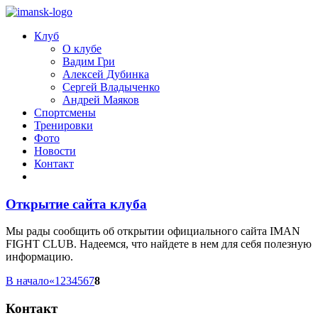
Клуб
О клубе
Вадим Гри
Алексей Дубинка
Сергей Владыченко
Андрей Маяков
Спортсмены
Тренировки
Фото
Новости
Контакт
Открытие сайта клуба
Мы рады сообщить об открытии официального сайта IMAN
FIGHT CLUB. Надеемся, что найдете в нем для себя полезную
информацию.
В начало
«
1
2
3
4
5
6
7
8
Контакт