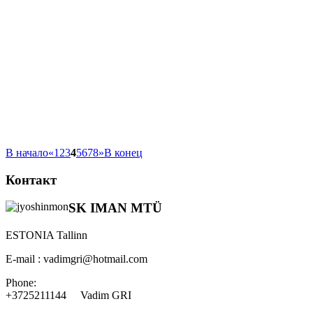
В начало
«
1
2
3
4
5
6
7
8
»
В конец
Контакт
SK IMAN MTÜ
ESTONIA Tallinn
E-mail : vadimgri@hotmail.com
Phone:
+3725211144 Vadim GRI