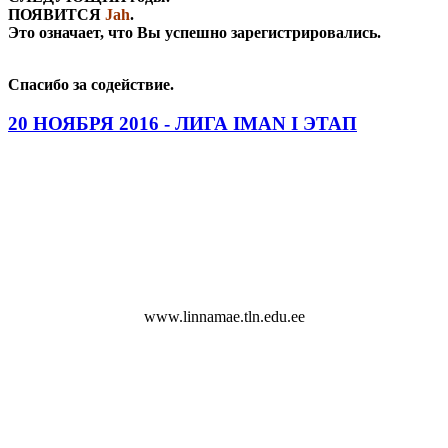
ПОЯВИТСЯ
Jah
.
Это означает, что Вы успешно зарегистрировались.
Спасибо за содействие.
20 НОЯБРЯ 2016 - ЛИГА IMAN I ЭТАП
20 ноября 2016 состоится первый этап внутриклубных
соревнований лиги клуба IMAN.
Взвешивание в 9.00
Начало турнира в 10:00
Tallinna Linnamäe Vene Lütseum Linnamäe tee 10
www.linnamae.tln.edu.ee