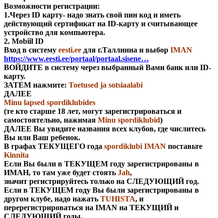
Возможности регистрации:
1.Через ID карту- надо знать свой пин код и иметь
действующий сертификат на ID-карту и считывающее
устройство для компьютера.
2. Mobiil ID
Вход в систему
eesti.ee
для г.Таллинна и выбор
IMAN
https://www.eesti.ee/portaal/portaal.sisene…
ВОЙДИТЕ в систему через выбранный Вами банк или ID-
карту.
ЗАТЕМ нажмите:
Toetused ja sotsiaalabi
ДАЛЕЕ
Minu lapsed spordiklubides
(те кто старше 18 лет, могут зарегистрироваться и
самостоятельно, нажимая
Minu spordiklubid
)
ДАЛЕЕ Вы увидите названия всех клубов, где числитесь
Вы или Ваш ребенок.
В графах ТЕКУЩЕГО года
spordiklubi IMAN
поставьте
Kinnita
Если Вы были в ТЕКУЩЕМ году зарегистрированы в
ИМАН, то там уже будет стоять
Jah
,
значит регистрируйтесь только на СЛЕДУЮЩИЙ год.
Если в ТЕКУЩЕМ году Вы были зарегистрированы в
другом клубе, надо нажать
TUHISTA
, и
перерегистрироваться на IMAN на ТЕКУЩИЙ и
СЛЕДУЮЩИЙ годы.