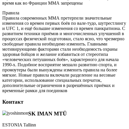
время как во Франции ММА запрещены
Правила
Правила современных ММА претерпели значительные
изменения со времен первых боёв по вале-тудо, шутрестлингу
и UFC 1, и ещё большие изменения со времен панкратиона. С
развитием техники приёмов и многочисленных улучшений в
процессах физической подготовки, стало ясно, что чрезмерно
свободные правила необходимо изменить. Главными
мотивирующими факторами стали необходимость охраны
здоровья бойцов и желание избавиться от стереотипа
«человеческих петушиных боёв», характерного для начала
1990-х. Подобное восприятие мешало развитию спорта, и
промоутеры были вынуждены изменить правила на более
мягкие. Новые правила включали разделение на весовые
категории, использование специальных перчаток,
дополнительные ограничения в разрешённых приёмах и
временны́е рамки для поединков
Контакт
SK IMAN MTÜ
ESTONIA Tallinn