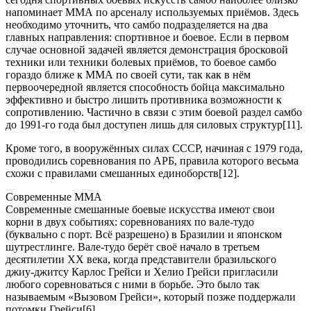
напоминает ММА по арсеналу используемых приёмов. Здесь
необходимо уточнить, что самбо подразделяется на два
главных направления: спортивное и боевое. Если в первом
случае основной задачей является демонстрация бросковой
техники или техники болевых приёмов, то боевое самбо
гораздо ближе к ММА по своей сути, так как в нём
первоочередной является способность бойца максимально
эффективно и быстро лишить противника возможности к
сопротивлению. Частично в связи с этим боевой раздел самбо
до 1991-го года был доступен лишь для силовых структур[11].
Кроме того, в вооружённых силах СССР, начиная с 1979 года,
проводились соревнования по АРБ, правила которого весьма
схожи с правилами смешанных единоборств[12].
Современные ММА
Современные смешанные боевые искусства имеют свои
корни в двух событиях: соревнованиях по вале-тудо
(буквально с порт. Всё разрешено) в Бразилии и японском
шутрестлинге. Вале-тудо берёт своё начало в третьем
десятилетии XX века, когда представители бразильского
джиу-джитсу Карлос Грейси и Хелио Грейси пригласили
любого соревноваться с ними в борьбе. Это было так
называемым «Вызовом Грейси», который позже поддержали
потомки Грейси[6].