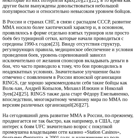
некоторые из них потерпели крах[20][21][22], в то время как
другие были вынуждены довольствоваться небольшой
популярностью и относительно невысоким уровнем бойцов.
В России и странах СНГ, в связи с распадом СССР, развитие
ММА носило более хаотический характер и, в основном,
проявлялось в форме отдельно взятых турниров или просто
боёв без турнирной сетки, которые начали проводиться с
середины 1990-х годов[23]. Ввиду отсутствия структур,
регулирующих правила, медицинское обеспечение и условия
проведения боев, уровень соревнований зависел
исключительно от желания спонсоров вкладывать деньги в
бои, что часто приводило к тому, что бои проводились в
неадекватных условиях. Значительное улучшение было
отмечено с появлением в России японской организации
RINGS, где хорошо зарекомендовали себя такие бойцы как
Волк-хан, Андрей Копылов, Михаил Илюхин и Николай
Зуев[24][25]. RINGS также дала старт Фёдору Емельяненко,
впоследствии, многократному чемпиону мира по ММА по
версиям различных организаций[26][27].
На сегодняшний день развитие ММА в России, по-прежнему,
продвигается не так быстро, как например, в США, где
интерес к боям UFC значительно возрос с покупкой
промоушена владельцами сети казино «Station Casinos»,
братьями Фертитта, в 2001 году, и назначением на роль