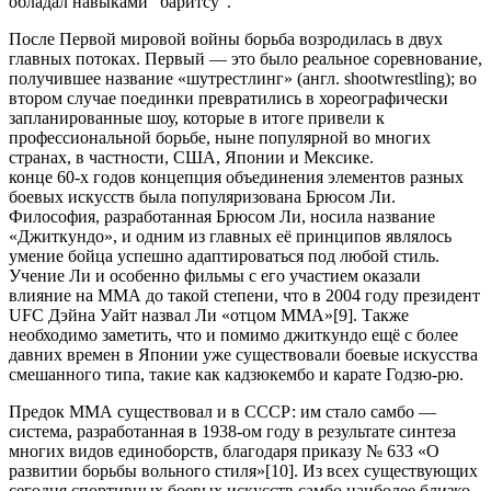
обладал навыками "баритсу".
После Первой мировой войны борьба возродилась в двух
главных потоках. Первый — это было реальное соревнование,
получившее название «шутрестлинг» (англ. shootwrestling); во
втором случае поединки превратились в хореографически
запланированные шоу, которые в итоге привели к
профессиональной борьбе, ныне популярной во многих
странах, в частности, США, Японии и Мексике.
конце 60-х годов концепция объединения элементов разных
боевых искусств была популяризована Брюсом Ли.
Философия, разработанная Брюсом Ли, носила название
«Джиткундо», и одним из главных её принципов являлось
умение бойца успешно адаптироваться под любой стиль.
Учение Ли и особенно фильмы с его участием оказали
влияние на ММА до такой степени, что в 2004 году президент
UFC Дэйна Уайт назвал Ли «отцом ММА»[9]. Также
необходимо заметить, что и помимо джиткундо ещё с более
давних времен в Японии уже существовали боевые искусства
смешанного типа, такие как кадзюкембо и карате Годзю-рю.
Предок ММА существовал и в СССР: им стало самбо —
система, разработанная в 1938-ом году в результате синтеза
многих видов единоборств, благодаря приказу № 633 «О
развитии борьбы вольного стиля»[10]. Из всех существующих
сегодня спортивных боевых искусств самбо наиболее близко