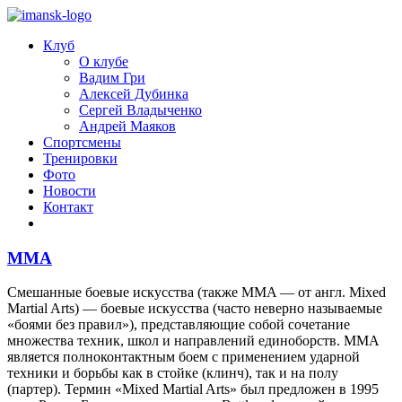
Клуб
О клубе
Вадим Гри
Алексей Дубинка
Сергей Владыченко
Андрей Маяков
Спортсмены
Тренировки
Фото
Новости
Контакт
MMA
Смешанные боевые искусства (также MMA — от англ. Mixed
Martial Arts) — боевые искусства (часто неверно называемые
«боями без правил»), представляющие собой сочетание
множества техник, школ и направлений единоборств. ММА
является полноконтактным боем с применением ударной
техники и борьбы как в стойке (клинч), так и на полу
(партер). Термин «Mixed Martial Arts» был предложен в 1995