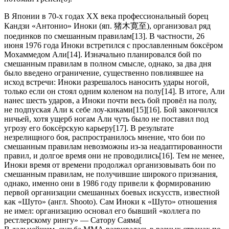
В Японии в 70-х годах XX века профессиональный борец
Кандзи «Антонио» Иноки (яп. 猪木寛至), организовал ряд
поединков по смешанным правилам[13]. В частности, 26
июня 1976 года Иноки встретился с прославленным боксёром
Мохаммедом Али[14]. Изначально планировался бой по
смешанным правилам в полном смысле, однако, за два дня
было введено ограничение, существенно повлиявшее на
исход встречи: Иноки разрешалось наносить удары ногой,
только если он стоял одним коленом на полу[14]. В итоге, Али
нанес шесть ударов, а Иноки почти весь бой провёл на полу,
не подпуская Али к себе лоу-киками[15][16]. Бой закончился
ничьей, хотя ущерб ногам Али чуть было не поставил под
угрозу его боксёрскую карьеру[17]. В результате
незрелищного боя, распространилось мнение, что бои по
смешанным правилам невозможны из-за неадаптированности
правил, и долгое время они не проводились[16]. Тем не менее,
Иноки время от времени продолжал организовывать бои по
смешанным правилам, не получившие широкого признания,
однако, именно они в 1986 году привели к формированию
первой организации смешанных боевых искусств, известной
как «Шуто» (англ. Shooto). Сам Иноки к «Шуто» отношения
не имел: организацию основал его бывший «коллега по
рестлерскому рингу» — Сатору Саяма[