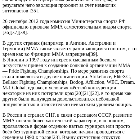
результате чего эволюция проходит за счёт немногих
энтузиастов [35].
26 сентября 2012 года комиссия Министерства спорта РФ
официально признала ММА самостоятельным видом спорта
[36][37][38].
В других странах (например, в Англии, Австралии и
Германии) ММА также является развивающимся спортом, в то
время как во Франции ММА запрещены[39].
В Японии в 1997 году интерес к смешанным боевым
искусствам привёл к созданию большой организации ММА
— Pride Fighting Championships. По мере развития спорта
стали появляться и другие организации: Strikeforce, EliteXC,
Bellator Fighting Championships, Bodog, Affliction, WEC, Dream,
M-1 Global, однако, в условиях жёсткой конкуренции
некоторые из них потерпели крах[20][21][22], в то время как
другие были вынуждены довольствоваться небольшой
популярностью и относительно невысоким уровнем бойцов.
В России и странах СНГ, в связи с распадом СССР, развитие
ММА носило более хаотический характер и, в основном,
проявлялось в форме отдельно взятых турниров или просто
боёв без турнирной сетки, которые начали проводиться с
середины 1990-х годов[23]. Ввиду отсутствия структур,