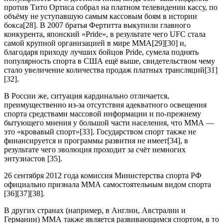
против Тито Ортиса собрал на платном телевидении кассу, по
объёму не уступавшую самым кассовым боям в истории
бокса[28]. В 2007 братья Фертитта выкупили главного
конкурента, японский «Pride», в результате чего UFC стала
самой крупной организацией в мире ММА[29][30] и,
благодаря приходу лучших бойцов Pride, сумела поднять
популярность спорта в США ещё выше, свидетельством чему
стало увеличение количества продаж платных трансляций[31]
[32].
В России же, ситуация кардинально отличается,
преимущественно из-за отсутствия адекватного освещения
спорта средствами массовой информации и по-прежнему
бытующего мнения у большой части населения, что ММА —
это «кровавый спорт»[33]. Государством спорт также не
финансируется и программы развития не имеет[34], в
результате чего эволюция проходит за счёт немногих
энтузиастов [35].
26 сентября 2012 года комиссия Министерства спорта РФ
официально признала ММА самостоятельным видом спорта
[36][37][38].
В других странах (например, в Англии, Австралии и
Германии) ММА также является развивающимся спортом, в то