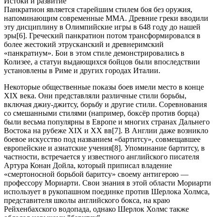
Истоки и развитие
Панкратион является старейшим стилем боя без оружия,
напоминающим современные ММА. Древние греки вводили
эту дисциплину в Олимпийские игры в 648 году до нашей
эры[6]. Греческий панкратион потом трансформировался в
более жестокий этрусканский и древнеримский
«панкратиум». Бои в этом стиле демонстрировались в
Колизее, а статуи выдающихся бойцов были впоследствии
установлены в Риме и других городах Италии.
Некоторые общественные показы боев имели место в конце
XIX века. Они представляли различные стили борьбы,
включая джиу-джитсу, борьбу и другие стили. Соревнования
со смешанными стилями (например, боксёр против борца)
были весьма популярны в Европе и многих странах Дальнего
Востока на рубеже XIX и XX вв[7]. В Англии даже возникло
боевое искусство под названием «бартитсу», совмещавшее
европейские и азиатские учения[8]. Упоминание бартитсу, в
частности, встречается у известного английского писателя
Артура Конан Дойла, который приписал владение
«смертоносной борьбой баритсу» своему антигерою —
профессору Мориарти. Свои знания в этой области Мориарти
использует в рукопашном поединке против Шерлока Холмса,
представителя школы английского бокса, на краю
Рейхенбахского водопада, однако Шерлок Холмс также