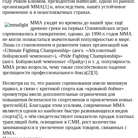
году Риком Блюмом, президентом Battlecade, одной из ранних
организаций ММА[1] и, впоследствии, нашёл устойчивое
применение и в неанглоязычных странах.
ММА уходят во времена до нашей эры: ещё
древние греки на первых Олимпийских играх
соревновались в панкратионе, однако, до 1990-х годов ММА
не могли похвастаться значительной популярностью в мире.
Лишь со становлением и развитием таких организаций как
«Ultimate Fighting Championship» (англ. «Абсолютный
бойцовский чемпионат»), «Pride Fighting Championships»
(англ. Бойцовский чемпионат «Прайд») и т. д. популярность
ММА резко возросла, чему также способствовало падение
зрелищности профессионального бокса[2][3].
Несмотря на то, что ранние соревнования имели минимум
правил, в связи с критикой спорта как «кровавой бойни»
промоутеры ввели дополнительные ограничения для
повышения безопасности спортсменов и привлечения новых
зрителей[4]. Благодаря этим усилиям, современные ММА
являются одним из наиболее быстро развивающихся видов
спорта[5], о чём свидетельствуют показатели продаж платных
трансляций боёв, освещение в СМИ, рост количества
занимающихся и увеличение продаж товаров, связанных с
ММА.