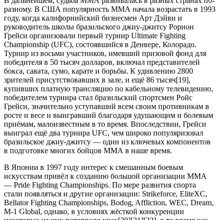
В дальнейшем, судьба ММА развивалась в разных странах по-
разному. В США популярность ММА начала возрастать в 1993
году, когда калифорнийский бизнесмен Арт Дэйви и
руководитель школы бразильского джиу-джитсу Рорион
Грейси организовали первый турнир Ultimate Fighting
Championship (UFC), состоявшийся в Денвере, Колорадо.
Турнир из восьми участников, имевший призовой фонд для
победителя в 50 тысяч долларов, включал представителей
бокса, савата, сумо, карате и борьбы. К удивлению 2800
зрителей присутствовавших в зале, и ещё 86 тысяч[19],
купивших платную трансляцию по кабельному телевидению,
победителем турнира стал бразильский спортсмен Ройс
Грейси, значительно уступавший всем своим противникам в
росте и весе и выигравший благодаря удушающим и болевым
приёмам, малоизвестным в то время. Впоследствии, Грейси
выиграл ещё два турнира UFC, чем широко популяризовал
бразильское джиу-джитсу — один из ключевых компонентов
в подготовке многих бойцов ММА в наше время.
В Японии в 1997 году интерес к смешанным боевым
искусствам привёл к созданию большой организации ММА
— Pride Fighting Championships. По мере развития спорта
стали появляться и другие организации: Strikeforce, EliteXC,
Bellator Fighting Championships, Bodog, Affliction, WEC, Dream,
M-1 Global, однако, в условиях жёсткой конкуренции