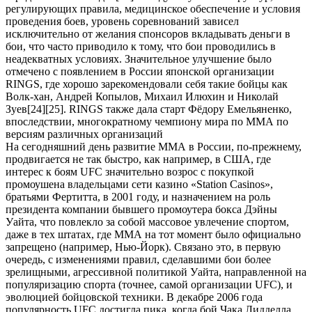
регулирующих правила, медицинское обеспечение и условия
проведения боев, уровень соревнований зависел
исключительно от желания спонсоров вкладывать деньги в
бои, что часто приводило к тому, что бои проводились в
неадекватных условиях. Значительное улучшение было
отмечено с появлением в России японской организации
RINGS, где хорошо зарекомендовали себя такие бойцы как
Волк-хан, Андрей Копылов, Михаил Илюхин и Николай
Зуев[24][25]. RINGS также дала старт Фёдору Емельяненко,
впоследствии, многократному чемпиону мира по ММА по
версиям различных организаций
На сегодняшний день развитие ММА в России, по-прежнему,
продвигается не так быстро, как например, в США, где
интерес к боям UFC значительно возрос с покупкой
промоушена владельцами сети казино «Station Casinos»,
братьями Фертитта, в 2001 году, и назначением на роль
президента компании бывшего промоутера бокса Дэйны
Уайта, что повлекло за собой массовое увлечение спортом,
даже в тех штатах, где ММА на тот момент было официально
запрещено (например, Нью-Йорк). Связано это, в первую
очередь, с изменениями правил, сделавшими бои более
зрелищными, агрессивной политикой Уайта, направленной на
популяризацию спорта (точнее, самой организации UFC), и
эволюцией бойцовской техники. В декабре 2006 года
популярность UFC достигла пика, когда бой Чака Лидделла