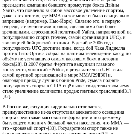
президента компании бывшего промоутера бокса Дэйны
Уайта, что повлекло за собой массовое увлечение спортом,
даже в тех штатах, где ММА на тот момент было официально
запрещено (например, Нью-Йорк). Связано это, в первую
очередь, с изменениями правил, сделавшими бои более
зрелищными, агрессивной политикой Уайта, направленной на
популяризацию спорта (точнее, самой организации UFC), и
эволюцией бойцовской техники. В декабре 2006 года
популярность UFC достигла пика, когда бой Чака Лидделла
против Тито Ортиса собрал на платном телевидении кассу, по
объёму не уступавшую самым кассовым боям в истории
бокса[28]. В 2007 братья Фертитта выкупили главного
конкурента, японский «Pride», в результате чего UFC стала
самой крупной организацией в мире ММА[29][30] и,
благодаря приходу лучших бойцов Pride, сумела поднять
популярность спорта в США ещё выше, свидетельством чему
стало увеличение количества продаж платных трансляций[31]
[32].
В России же, ситуация кардинально отличается,
преимущественно из-за отсутствия адекватного освещения
спорта средствами массовой информации и по-прежнему
бытующего мнения у большой части населения, что ММА —
это «кровавый спорт»[33]. Государством спорт также не
финансируется и программы развития не имеет[34], в