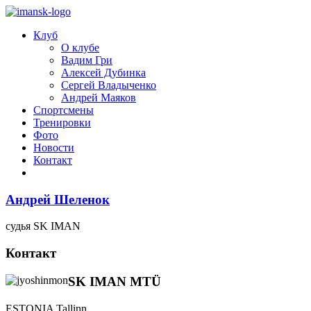
Клуб
О клубе
Вадим Гри
Алексей Дубинка
Сергей Владыченко
Андрей Маяков
Спортсмены
Тренировки
Фото
Новости
Контакт
Андрей Шеленок
судья SK IMAN
Контакт
SK IMAN MTÜ
ESTONIA Tallinn