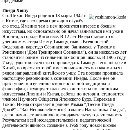
пределами.
Икеда Хошу
Со-Шихан Икеда родился 18 марта 1942 г.
в Китае, где в то время проходил службу
его отец. Именно там в нём проснулся интерес к боевым
искусствам, но основательно он начал заниматься ими уже в
Японии, в городе Кагосиме. В 12 лет Икеда становится
учеником мастера Исаму Тамоцу, главы Всеяпонской
Федерации каратэдо Сёриндзирю. Занимаясь у Тамоцу в
Рэнсинкан ("Дом Тренировки Сознания"), он за несколько лет
становится одним из сильнейших бойцов школы. В 1965 году
Икеда удостоился чести сопровождать Тамоцу в его поездке в
Китай, во время которой имел возможность познакомиться с
рядом направлений китайского у-шу. Эта поездка произвела
настоящую революцию в сознании Икеды. После неё он
приступает к изучению основ восточной медицины и
философии, штудирует классические тексты по воинским
искусствам Японии и Китая, работы по истории, становится
членом Научного Общества Японского Будо. Переехав в
Токио, Икеда открывает в районе Рэмма "Дзёсин Икеда
Додзё" - "Зал Непоколебимого Сознания Наставника Икеды",
где он начинает активную преподавательскую деятельность.
Результатом всей исследовательской и педагогической
деятельности явилось создание в 1969 году новой школы