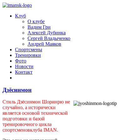
Клуб
О клубе
Вадим Гри
Алексей Дубинка
Сергей Владыченко
Андрей Маяков
Спортсмены
Тренировки
Фото
Новости
Контакт
Дзёсинмон
Стиль Дзёсинмон Шоринрю не
случайно, а исторически
является основой технической
подготовки и базой
тренировочного цикла
спортсменовклуба IMAN.