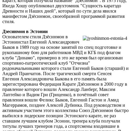
каратэ, которая получила название "Дзёсинмон". В 1975 году,
Икеда Хошу опубликовал двухтомник "Сущность каратэдо
Древности и Наших дней", который по сути дела явился
манифестом Дзёсинмон, своеобразной программой развития
стиля.
Дзесинмон в Эстонии
Основателем стиля Дзёсинмон в
Эстониистал Евгений Александрович
Быков в 1989 году на основе занятий по спец подготовке и
рукопашному бою для работников МВД и КГБ под флагом
клуба "Динамо", примерно в это же время был организован
спортивно-патреотический клуб "Отчизна"
родоначальниками которого стали Евгений Быков (старший) и
Андрей Пранчатов. После трагической смерти Сенсея
Евгения Александровича Быкова в его память была
зарегистрирована Федерация Карате Дзёсинмон в 2000 году в
правление которого вошли Александр Ланберг, Максим
Лаптейко и Вадим Гри (Гриценко), в почётный совет
правления вошли Феликс Быков, Евгений Гастон и Амид
Магеррамов, позднее Алексей Дубинка. Под руководством и
активным участием этого коллектива Союз Дзёсинмон быстро
выбился в лидерские позиции Эстонского карате, не раз
ставшим лучшим клубом Эсонии, тренера клуба получали
титулы лучших тренеров года, а спортсмены входившие в