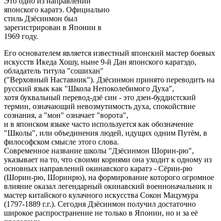
Это одно из направлений
японского каратэ. Официально
стиль Дзёсинмон был
зарегистрирован в Японии в
1969 году.
Его основателем является известный японский мастер боевых
искусств Икеда Хошу, ныне 9-й Дан японского каратэдо,
обладатель титула "сошихан"
("Верховный Наставник"). Дзёсинмон принято переводить на
русский язык как "Школа Непоколебимого Духа",
хотя буквальный перевод-дзё син - это дзен-буддистский
термин, означающий невозмутимость духа, спокойствие
сознания, а "мон" означает "ворота",
и в японском языке часто используется как обозначение
"Школы", или объединения людей, идущих одним Путём, в
философском смысле этого слова.
Современное название школы "Дзёсинмон Шорин-рю",
указывает на то, что своими корнями она уходит к одному из
основных направлений окинавского каратэ - Сёрин-рю
(Шорин-рю, Шоринрю), на формирование которого огромное
влияние оказал легендарный окинавский военноначальник и
мастер китайского кулачного искусства Сокон Мацумура
(1797-1889 г.г.). Сегодня Дзёсинмон получил достаточно
широкое распространение не только в Японии, но и за её