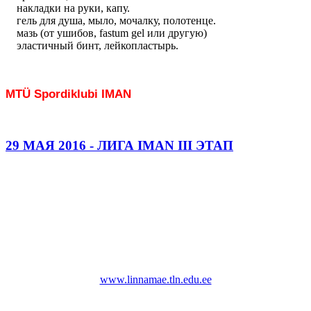
накладки на руки, капу.
гель для душа, мыло, мочалку, полотенце.
мазь (от ушибов, fastum gel или другую)
эластичный бинт, лейкопластырь.
MTÜ Spordiklubi IMAN
29 МАЯ 2016 - ЛИГА IMAN III ЭТАП
29 мая 2016 состоится третий этап внутриклубных
соревнований лиги клуба IMAN.
Взвешивание в 9.30
Начало турнира в 10:00
Tallinna Linnamäe Vene Lütseum Linnamäe tee 10
www.linnamae.tln.edu.ee