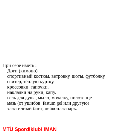
При себе иметь :
Доги (кимоно).
спортивный костюм, ветровку, шоты, футболку,
cвитер, тёплую куртку.
кроссовки, тапочки.
накладки на руки, капу.
гель для душа, мыло, мочалку, полотенце.
мазь (от ушибов, fastum gel или другую)
эластичный бинт, лейкопластырь.
MTÜ Spordiklubi IMAN