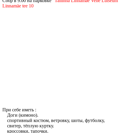
Сбор в 9.00 на парковке
"Tallinna Linnamäe Vene Lütseum"
Linnamäe tee 10
При себе иметь :
Доги (кимоно).
спортивный костюм, ветровку, шоты, футболку,
cвитер, тёплую куртку.
кроссовки, тапочки.