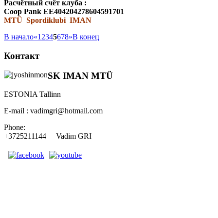
Расчётный счёт клуба :
Coop Pank EE404204278604591701
MTÜ Spordiklubi IMAN
В начало
«
1
2
3
4
5
6
7
8
»
В конец
Контакт
SK IMAN MTÜ
ESTONIA Tallinn
E-mail : vadimgri@hotmail.com
Phone:
+3725211144 Vadim GRI